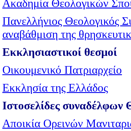
Ακαδημία Θεολογικών Σπ
Πανελλήνιος Θεολογικός Σ
αναβάθμιση της θρησκευτικ
Εκκλησιαστικοί θεσμοί
Οικουμενικό Πατριαρχείο
Εκκλησία της Ελλάδος
Ιστοσελίδες συναδέλφων 
Αποικία Ορεινών Μανιταρ