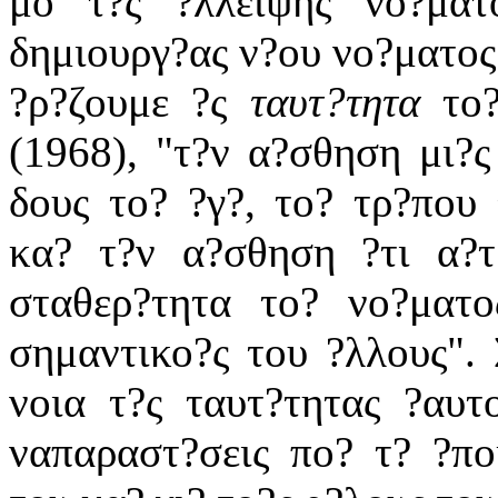
μο τ?ς ?λλειψης νο?μα
δημιουργ?ας ν?ου νο?ματος
?ρ?ζουμε ?ς
ταυτ?τητα
το?
(1968), "τ?ν α?σθηση μι?ς
δους το? ?γ?, το? τρ?που 
κα? τ?ν α?σθηση ?τι α?τ
σταθερ?τητα το? νο?ματο
σημαντικο?ς του ?λλους". 
νοια τ?ς ταυτ?τητας ?αυτ
ναπαραστ?σεις πο? τ? ?πο