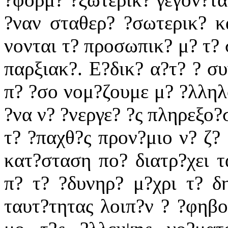
?ναν σταθερ? ?σωτερικ? 
νονται τ? προσωπικ? μ? τ? 
παρξιακ?. Ε?δικ? α?τ? ? σ
π? ?σο νομ?ζουμε μ? ?λληλο
?να ν? ?νεργε? ?ς πληρεξο?
τ? ?παχθ?ς προν?μιο ν? ζ? 
κατ?σταση πο? διατρ?χει 
π? τ? ?δυνηρ? μ?χρι τ? δ
ταυτ?τητας λοιπ?ν ? ?φηβο