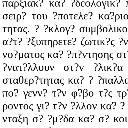
παρξιακ? κα? ?δεολογικ? 
σειρ? του ?ποτελε? κα?ρι
τητας. ? ?κλογ? συμβολικ
α?τ? ?ξυπηρετε? ζωτικ?ς ?
νο?ματος κα? ?π?ντησης στ
?νατ?λλουν στ?ν ?λικ?α
σταθερ?τητας κα? ? ?παλλ
πο? γενν? τ?ν φ?βο τ?ς τρ
ροντος γι? τ?ν ?λλον κα? ?
νταξη σ? ?μ?δα κα? σ? κοι