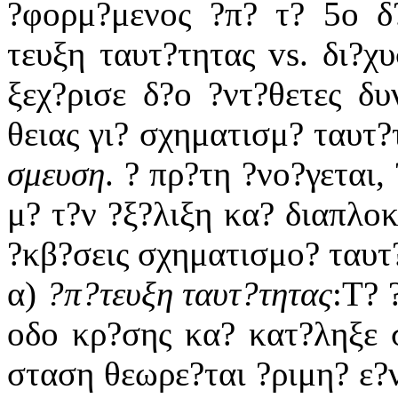
?φορμ?μενος ?π? τ? 5ο δ
τευξη ταυτ?τητας vs. δι?χ
ξεχ?ρισε δ?ο ?ντ?θετες δυ
θειας γι? σχηματισμ? ταυτ?
σμευση
. ? πρ?τη ?νο?γεται,
μ? τ?ν ?ξ?λιξη κα? διαπλοκ
?κβ?σεις σχηματισμο? ταυτ
α)
?π?τευξη ταυτ?τητας
:Τ? 
οδο κρ?σης κα? κατ?ληξε 
σταση θεωρε?ται ?ριμη? ε?ν