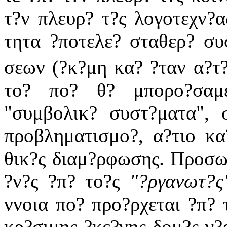
τ?ν πλευρ? τ?ς λογοτεχν?α
τητα ?ποτελε? σταθερ? συ
σεων (?κ?μη κα? ?ταν α?τ?
το? πο? θ? μπορο?σαμ
"συμβολικ? συστ?ματα", 
προβληματισμο?, α?τιο κα
θικ?ς διαμ?ρφωσης. Προσωπ
?ν?ς ?π? το?ς
"?ργανωτ?ς
ννοια πο? προ?ρχεται ?π? 
κρ?σιμης ?κε?νης δομ?ς γ?