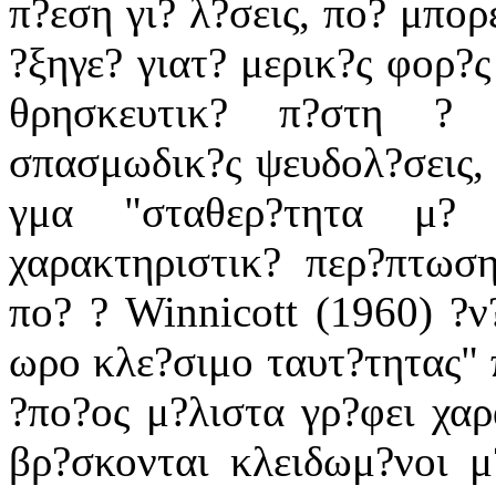
π?εση γι? λ?σεις, πο? μπορ
?ξηγε? γιατ? μερικ?ς φορ?ς
θρησκευτικ? π?στη ? 
σπασμωδικ?ς ψευδολ?σεις, 
γμα "σταθερ?τητα μ? 
χαρακτηριστικ? περ?πτωσ
πο? ? Winnicott (1960) ?ν
ωρο κλε?σιμο ταυτ?τητας" π
?πο?ος μ?λιστα γρ?φει χαρ
βρ?σκονται κλειδωμ?νοι μ