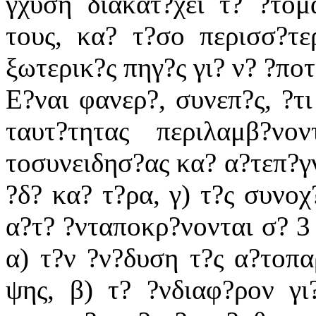
γχυση διακατ?χει τ? ?τομ
τους, κα? τ?σο περισσ?τε
ξωτερικ?ς πηγ?ς γι? ν? ?πο
Ε?ναι φανερ?, συνεπ?ς, ?τι
ταυτ?τητας περιλαμβ?ν
τοσυνειδησ?ας κα? α?τεπ?γν
?δ? κα? τ?ρα, γ) τ?ς συνοχ
α?τ? ?νταποκρ?νονται σ? 3 
α) τ?ν ?ν?δυση τ?ς α?τοπ
ψης, β) τ? ?νδιαφ?ρον γι