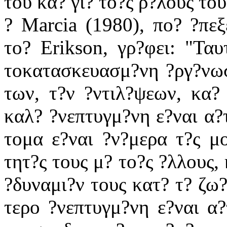
του κα? γι? το?ς ρ?λους του
? Marcia (1980), πο? ?πε
το? Erikson, γρ?φει: "Ταυ
τοκατασκευασμ?νη ?ργ?νωσ
των, τ?ν ?ντιλ?ψεων, κα? 
καλ? ?νεπτυγμ?νη ε?ναι α?τ
τομα ε?ναι ?ν?μερα τ?ς μο
τητ?ς τους μ? το?ς ?λλους,
?δυναμι?ν τους κατ? τ? ζω?
τερο ?νεπτυγμ?νη ε?ναι α?