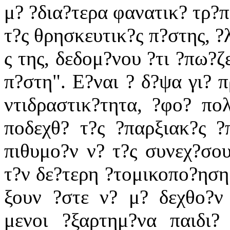
μ? ?δια?τερα φανατικ? τρ?π
τ?ς θρησκευτικ?ς π?στης, ?
ς της, δεδομ?νου ?τι ?πω?ζ
π?στη". Ε?ναι ? δ?ψα γι? 
ντιδραστικ?τητα, ?φο? πο
ποδεχθ? τ?ς ?παρξιακ?ς ?
πιθυμο?ν ν? τ?ς συνεχ?σου
τ?ν δε?τερη ?τομικοπο?ηση 
ξουν ?στε ν? μ? δεχθο?ν
μενοι ?ξαρτημ?να παιδι?