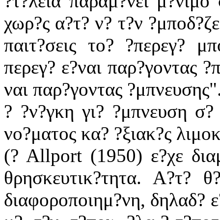
?τ?λεια παραμ?νει μ?νιμο 
χωρ?ς α?τ? ν? τ?ν ?μποδ?ζει
παιτ?σεις το? ?περεγ? μ
περεγ? ε?ναι παρ?γοντας ?π
ναι παρ?γοντας ?μπνευσης".
? ?ν?γκη γι? ?μπνευση σ?
νο?ματος κα? ?ξιακ?ς λιμοκ
(? Allport (1950) ε?χε δια
θρησκευτικ?τητα. Α?τ? θ
διαφοροποιημ?νη, δηλαδ? ε?