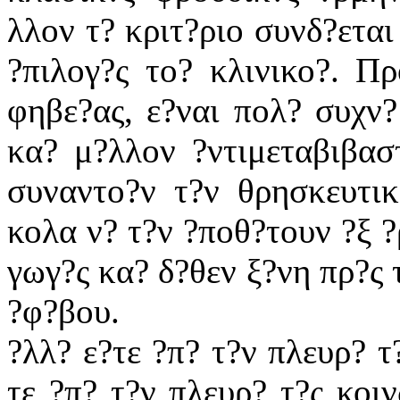
λλον τ? κριτ?ριο συνδ?εται
?πιλογ?ς το? κλινικο?. Πρ
φηβε?ας, ε?ναι πολ? συχν?
κα? μ?λλον ?ντιμεταβιβαστ
συναντο?ν τ?ν θρησκευτικ
κολα ν? τ?ν ?ποθ?τουν ?ξ ?
γωγ?ς κα? δ?θεν ξ?νη πρ?ς 
?φ?βου.
?λλ? ε?τε ?π? τ?ν πλευρ? τ
τε ?π? τ?ν πλευρ? τ?ς κοι