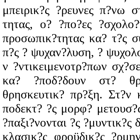
μπειρικ?ς ?ρευνες π?νω σ
τητας, ο? ?πο?ες ?σχολο?
προσωπικ?τητας κα? τ?ς σ
π?ς ? ψυχαν?λυση, ? ψυχολο
ν ?ντικειμενοτρ?πων σχ?σ
κα? ?ποδ?δουν στ? θρ
θρησκευτικ? πρ?ξη. Στ?ν 
ποδεκτ? ?ς μορφ? μετουσ?
?παξι?νονται ?ς ?μυντικ?ς 
κλασικ?ς φροϋδικ?ς ?ρμην