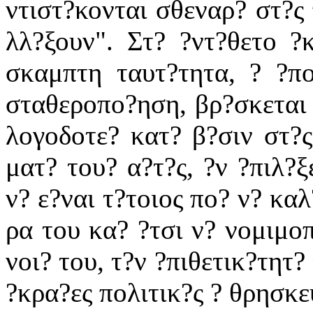
ντιστ?κονται σθεναρ? στ?ς 
λλ?ξουν". Στ? ?ντ?θετο ?
σκαμπτη ταυτ?τητα, ? ?πο
σταθεροπο?ηση, βρ?σκεται
λογοδοτε? κατ? β?σιν στ?ς
ματ? του? α?τ?ς, ?ν ?πιλ?ξ
ν? ε?ναι τ?τοιος πο? ν? κα
ρα του κα? ?τσι ν? νομιμοπ
νοι? του, τ?ν ?πιθετικ?τητ?
?κρα?ες πολιτικ?ς ? θρησκε