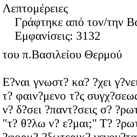
Λεπτομέρειες
Γράφτηκε από τον/την Β
Εμφανίσεις: 3132
του π.Βασιλείου Θερμού
Ε?ναι γνωστ? κα? ?χει γ?νε
τ? φαιν?μενο τ?ς συγχ?σεως
ν? δ?σει ?παντ?σεις σ? ?ρω
"τ? θ?λω ν? ε?μαι;" Τ? ?ρω
?φορμ? ?ξωτερικ? γεγον?τα