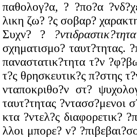
παθολογ?α, ? ?πο?α ?νδ?χ
λικη ζω? ?ς σοβαρ? χαρακτ
Συχν? ?
?ντιδραστικ?τητα
σχηματισμο? ταυτ?τητας. ?π
παναστατικ?τητα τ?ν ?φ?βω
τ?ς θρησκευτικ?ς π?στης τ?
νταποκριθο?ν στ? ψυχολο
ταυτ?τητας ?ντασσ?μενοι σ
κτα ?ντελ?ς διαφορετικ? ?π
λλοι μπορε? ν? ?πιβεβαι?σ