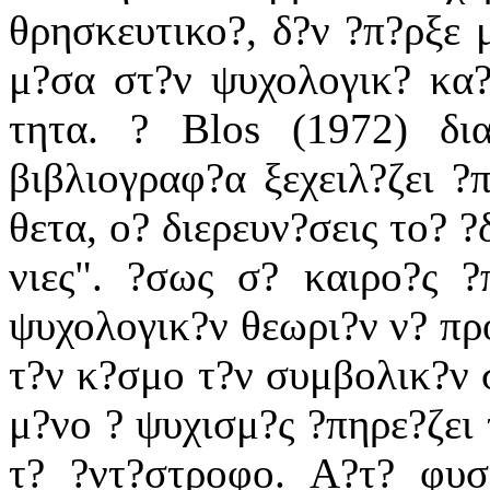
θρησκευτικο?, δ?ν ?π?ρξε μ
μ?σα στ?ν ψυχολογικ? κα?
τητα. ? Blos (1972) δια
βιβλιογραφ?α ξεχειλ?ζει ?π
θετα, ο? διερευν?σεις το? 
νιες". ?σως σ? καιρο?ς ?
ψυχολογικ?ν θεωρι?ν ν? πρ
τ?ν κ?σμο τ?ν συμβολικ?ν 
μ?νο ? ψυχισμ?ς ?πηρε?ζει
τ? ?ντ?στροφο. Α?τ? φυσ