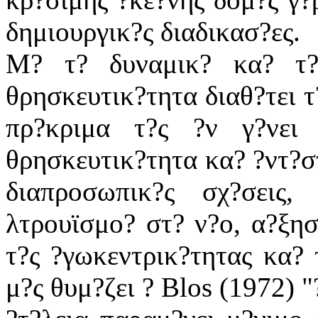
δημιουργικ?ς διαδικασ?ες.
Μ? τ? δυναμικ? κα? τ?
θρησκευτικ?τητα διαθ?τει τ
πρ?κριμα τ?ς ?ν γ?νει 
θρησκευτικ?τητα κα? ?ντ?στ
διαπροσωπικ?ς σχ?σεις,
λτρουϊσμο? στ? ν?ο, α?ξησ
τ?ς ?γωκεντρικ?τητας κα? 
μ?ς θυμ?ζει ? Blos (1972) "