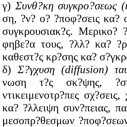
γ)
Συνθ?κη συγκρο?σεως (
ση, ?ν? ο? ?ποφ?σεις κα? 
συγκρουσιακ?ς. Μερικο? 
φηβε?α τους, ?λλ? κα? ?ρ
καθεστ?ς κρ?σης κα? σ?γκρ
δ)
Σ?γχυση (
diffusion
) τα
νωση τ?ς σκ?ψης, ?στ
ντικειμενοτρ?πες σχ?σεις, 
κα? ?λλειψη συν?πειας, π
μεσοπρ?θεσμων ?ποφ?σεων.