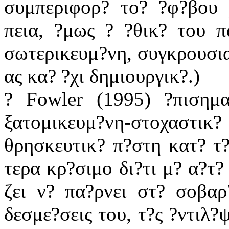
συμπεριφορ? το? ?φ?βου 
πεια, ?μως ? ?θικ? του π
σωτερικευμ?νη, συγκρουσια
ας κα? ?χι δημιουργικ?.)
? Fowler (1995) ?πισημ
ξατομικευμ?νη-στοχαστικ
θρησκευτικ? π?στη κατ? τ?
τερα κρ?σιμο δι?τι μ? α?τ?
ζει ν? πα?ρνει στ? σοβαρ
δεσμε?σεις του, τ?ς ?ντιλ?ψ