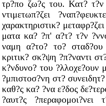
τρ?πο ζω?ς του. Κατ? τ?ν
ντιμετωπ?ζει ?ναπ?φευκτ
χαρακτηριστικ? μεταφρ?ζει
ματα κα? ?π' α?τ? τ?ν ?νν
ναμη α?το? το? σταδ?ου 
κριτικ? σκ?ψη ?π?ναντι στ
κ?νδυνο? του ?λλοχε?ουν μ
?μπιστοσ?νη στ? συνειδητ? 
καθ?ς κα? ?να ε?δος δε?τερ
?αυτ?ς ?περαφομοι?νει 