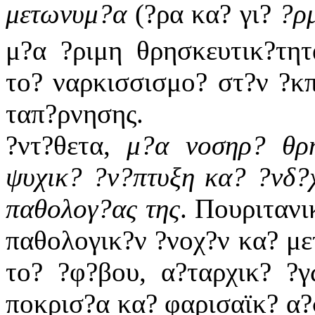
μετωνυμ?α
(?ρα κα? γι?
?ρ
μ?α ?ριμη θρησκευτικ?τητ
το? ναρκισσισμο? στ?ν ?κ
ταπ?ρνησης.
?ντ?θετα,
μ?α νοσηρ? θρη
ψυχικ? ?ν?πτυξη κα? ?νδ?χ
παθολογ?ας της
. Πουριτανι
παθολογικ?ν ?νοχ?ν κα? με
το? ?φ?βου, α?ταρχικ? ?
ποκρισ?α κα? φαρισαϊκ? α?