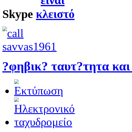
Skype
?φηβικ? ταυτ?τητα και