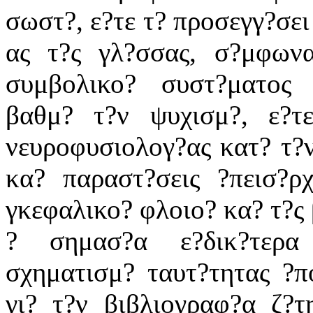
σωστ?, ε?τε τ? προσεγγ?σει
ας τ?ς γλ?σσας, σ?μφων
συμβολικο? συστ?ματος 
βαθμ? τ?ν ψυχισμ?, ε?τ
νευροφυσιολογ?ας κατ? τ?ν
κα? παραστ?σεις ?πεισ?ρ
γκεφαλικο? φλοιο? κα? τ?ς
? σημασ?α ε?δικ?τερα
σχηματισμ? ταυτ?τητας ?π
γι? τ?ν βιβλιογραφ?α ζ?τ