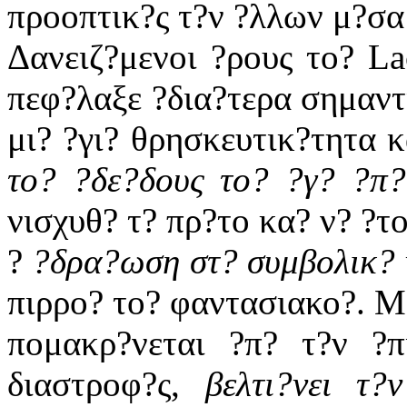
προοπτικ?ς τ?ν ?λλων μ?σα 
Δανειζ?μενοι ?ρους το? La
πεφ?λαξε ?δια?τερα σημαντι
μι? ?γι? θρησκευτικ?τητα
το? ?δε?δους το? ?γ? ?π?
νισχυθ? τ? πρ?το κα? ν? ?το
?
?δρα?ωση στ? συμβολικ?
πιρρο? το? φαντασιακο?. Μ?
πομακρ?νεται ?π? τ?ν ?π
διαστροφ?ς,
βελτι?νει τ