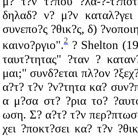
μ? τ?ν τ?που ?λα-?-τ?ποτ
δηλαδ? ν? μ?ν καταλ?γει 
συνεπο?ς ?θικ?ς, δ) ?νοποιη
2
καινο?ργιο".
? Shelton (19
ταυτ?τητας" ?ταν ? καταν
μαι;" συνδ?εται πλ?ον ?ξεχ
α?τ? τ?ν ?ν?τητα κα? συν?
α μ?σα στ? ?ρια το? ?αυτ
ωση. Σ? α?τ? τ?ν περ?πτωση
χει ?ποκτ?σει κα? τ?ν ?θι