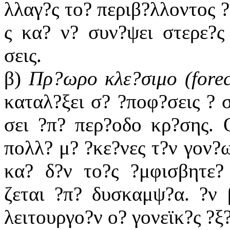
λλαγ?ς το? περιβ?λλοντος ?
ς κα? ν? συν?ψει στερε?ς
σεις.
β)
Πρ?ωρο κλε?σιμο (
fore
καταλ?ξει σ? ?ποφ?σεις ? σ
σει ?π? περ?οδο κρ?σης. 
πολλ? μ? ?κε?νες τ?ν γον?
κα? δ?ν το?ς ?μφισβητε?
ζεται ?π? δυσκαμψ?α. ?ν 
λειτουργο?ν ο? γονεϊκ?ς ?ξ?