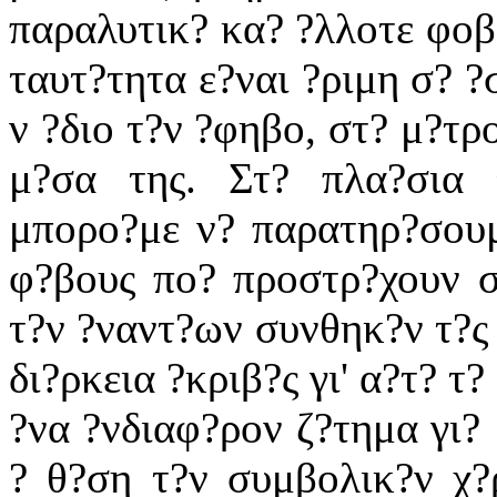
παραλυτικ? κα? ?λλοτε φοβο
ταυτ?τητα ε?ναι ?ριμη σ? ?
ν ?διο τ?ν ?φηβο, στ? μ?τρ
μ?σα της. Στ? πλα?σια τ
μπορο?με ν? παρατηρ?σουμ
φ?βους πο? προστρ?χουν σ
τ?ν ?ναντ?ων συνθηκ?ν τ?ς 
δι?ρκεια ?κριβ?ς γι' α?τ? τ?
?να ?νδιαφ?ρον ζ?τημα γι? 
? θ?ση τ?ν συμβολικ?ν χ?