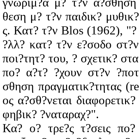
γνωριμ?α μ? τ?ν α?σθηση 
θεση μ? τ?ν παιδικ? μυθικ?
ς. Κατ? τ?ν Blos (1962), "
?λλ? κατ? τ?ν ε?σοδο στ?ν
ποι?τητ? του, ? σχετικ? στ
πο? α?τ? ?χουν στ?ν ?πο
σθηση πραγματικ?τητας (rea
ος α?σθ?νεται διαφορετικ? 
φηβικ? ?ναταραχ?".
Κα? ο? τρε?ς τ?σεις πο?