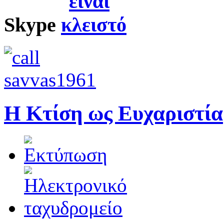
Skype
Η Κτίση ως Ευχαριστία